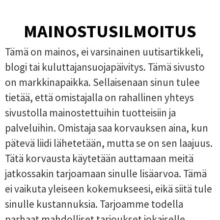
MAINOSTUSILMOITUS
Tämä on mainos, ei varsinainen uutisartikkeli,
blogi tai kuluttajansuojapäivitys. Tämä sivusto
on markkinapaikka. Sellaisenaan sinun tulee
tietää, että omistajalla on rahallinen yhteys
sivustolla mainostettuihin tuotteisiin ja
palveluihin. Omistaja saa korvauksen aina, kun
pätevä liidi lähetetään, mutta se on sen laajuus.
Tätä korvausta käytetään auttamaan meitä
jatkossakin tarjoamaan sinulle lisäarvoa. Tämä
ei vaikuta yleiseen kokemukseesi, eikä siitä tule
sinulle kustannuksia. Tarjoamme todella
parhaat mahdolliset tarjoukset jokaiselle