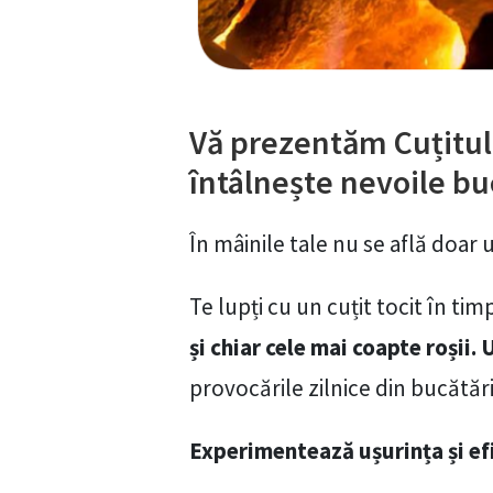
Vă prezentăm Cuțitul
întâlnește nevoile buc
În mâinile tale nu se află doar
Te lupți cu un cuțit tocit în timp
și chiar cele mai coapte roșii. 
provocările zilnice din bucătări
Experimentează ușurința și ef