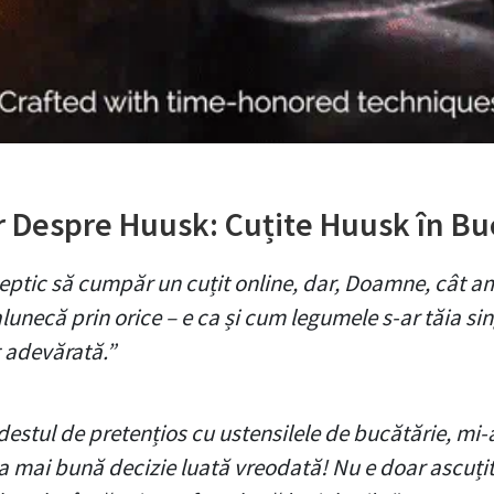
 Despre Huusk: Cuțite Huusk în Buc
sceptic să cumpăr un cuțit online, dar, Doamne, cât a
lunecă prin orice – e ca și cum legumele s-ar tăia sin
 adevărată.”
destul de pretențios cu ustensilele de bucătărie, mi-a
ea mai bună decizie luată vreodată! Nu e doar ascuțit