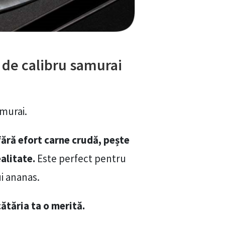
 de calibru samurai
amurai.
fără efort carne crudă, pește
alitate.
Este perfect pentru
ui ananas.
ătăria ta o merită.