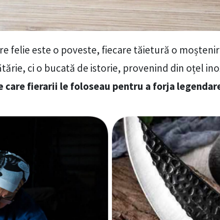
 felie este o poveste, fiecare tăietură o moștenire.
rie, ci o bucată de istorie, provenind din oțel ino
e care fierarii le foloseau pentru a forja legendar