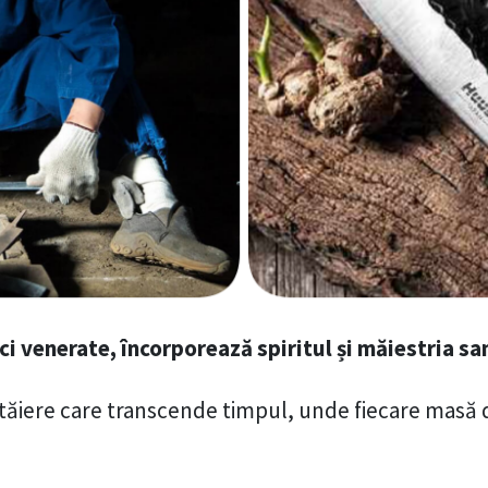
ci venerate, încorporează spiritul și măiestria sam
e tăiere care transcende timpul, unde fiecare masă