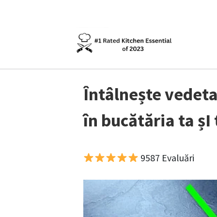
Întâlnește vedeta
în bucătăria ta șI
9587 Evaluări