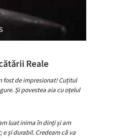
ătării Reale
m fost de impresionat! Cuțitul
gure. Și povestea aia cu oțelul
m luat inima în dinți și am
; e și durabil. Credeam că va