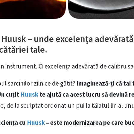
 Huusk – unde excelența adevărată
ătăriei tale.
 un instrument. Ci excelența adevărată de calibru s
ul sarcinilor zilnice de gătit?
Imaginează-ți că tai 
Un cuțit
Huusk
te ajută ca acest lucru să devină re
e, de la sculptat ordonat un pui la tăiatul lin al un
iciența cu
Huusk
– este modernizarea pe care buc