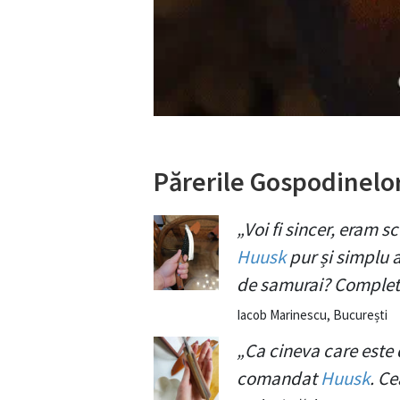
Părerile Gospodinelor
„Voi fi sincer, eram 
Huusk
pur și simplu a
de samurai? Complet
Iacob Marinescu, București
„Ca cineva care este 
comandat
Huusk
. C