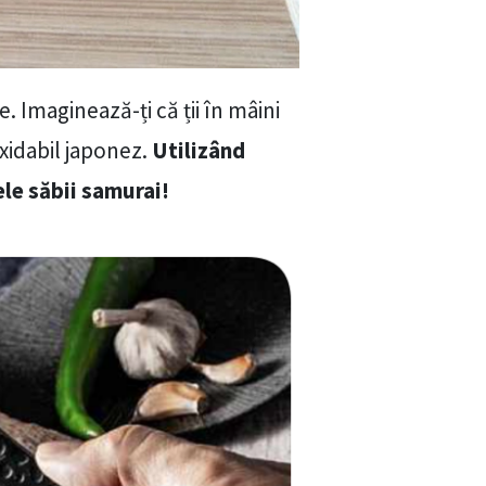
 Imaginează-ți că ții în mâini
xidabil japonez.
Utilizând
ele săbii samurai!