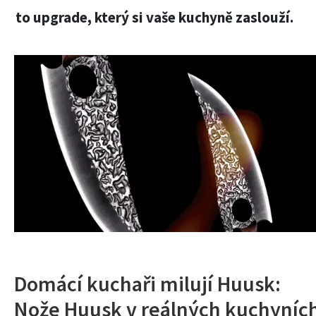
to upgrade, který si vaše kuchyně zaslouží.
Domácí kuchaři milují Huusk:
Nože Huusk v reálných kuchyníc