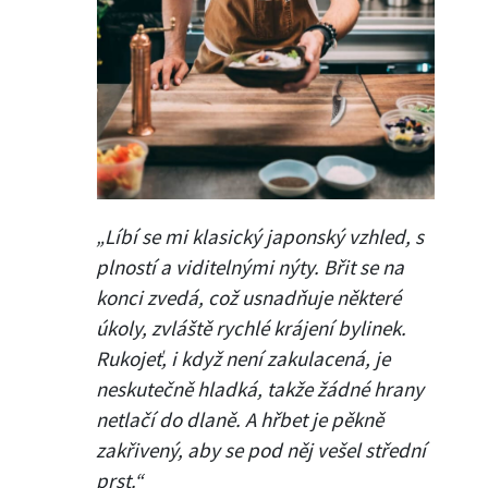
„Líbí se mi klasický japonský vzhled, s
plností a viditelnými nýty. Břit se na
konci zvedá, což usnadňuje některé
úkoly, zvláště rychlé krájení bylinek.
Rukojeť, i když není zakulacená, je
neskutečně hladká, takže žádné hrany
netlačí do dlaně. A hřbet je pěkně
zakřivený, aby se pod něj vešel střední
prst.“