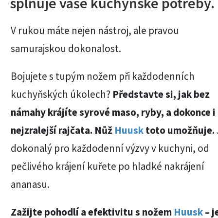
splňuje vaše kuchyňské potřeby.
V rukou máte nejen nástroj, ale pravou
samurajskou dokonalost.
Bojujete s tupým nožem při každodenních
kuchyňských úkolech?
Představte si, jak bez
námahy krájíte syrové maso, ryby, a dokonce i
nejzralejší rajčata. Nůž
Huusk
toto umožňuje.
dokonalý pro každodenní výzvy v kuchyni, od
pečlivého krájení kuřete po hladké nakrájení
ananasu.
Zažijte pohodlí a efektivitu s nožem
Huusk
– j