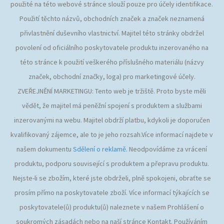
použité na této webové stránce slouží pouze pro účely identifikace.
Použití těchto názvů, obchodních značek a značek neznamená
přivlastnění duševního vlastnictví. Majitel této stránky obdržel
povolení od oficiálního poskytovatele produktu inzerovaného na
této stránce k použití veškerého příslušného materiálu (názvy
značek, obchodní značky, loga) pro marketingové účely.
ZVEŘEJNĚNÍ MARKETINGU: Tento web je tržiště. Proto byste měli
vědět, že majitel má peněžní spojení s produktem a službami
inzerovanými na webu. Majitel obdrží platbu, kdykoli je doporučen
kvalifikovaný zájemce, ale to je jeho rozsah.Více informací najdete v
našem dokumentu
Sdělení o reklamě
. Neodpovídáme za vrácení
produktu, podporu související s produktem a přepravu produktu.
Nejste-li se zbožím, které jste obdrželi, plně spokojeni, obraťte se
prosím přímo na poskytovatele zboží. Více informací týkajících se
poskytovatele(ů) produktu(ů) naleznete v našem Prohlášení o
soukromých zásadách nebo na naší stránce Kontakt. Používáním