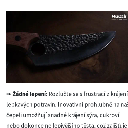
➠
Žádné lepení:
Rozlučte se s frustrací z krájen
lepkavých potravin. Inovativní prohlubně na na
čepeli umožňují snadné krájení sýra, cukroví
nebo dokonce nejlepivějšího těsta, což zajišťuje