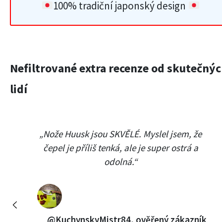
100% tradiční japonský design
Nefiltrované extra recenze od skutečný
lidí
„Nože Huusk jsou SKVĚLÉ. Myslel jsem, že
čepel je příliš tenká, ale je super ostrá a
odolná.“
Previous
@KuchynskyMistr84, ověřený zákazník