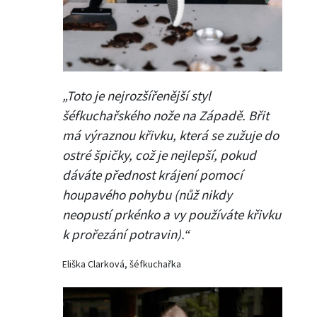
„Toto je nejrozšířenější styl
šéfkuchařského nože na Západě. Břit
má výraznou křivku, která se zužuje do
ostré špičky, což je nejlepší, pokud
dáváte přednost krájení pomocí
houpavého pohybu (nůž nikdy
neopustí prkénko a vy používáte křivku
k prořezání potravin).“
Eliška Clarková, šéfkuchařka