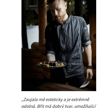
„Zaujala mě esteticky a je extrémně
odolná. Břit má dobrý tvar, umožňující