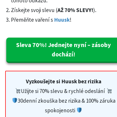
tohoto odkazu.
Získejte svoji slevu (
AŽ 70% SLEVY!
).
Přeměňte vaření s
Huusk
!
Sleva 70%! Jednejte nyní – zásoby
dochází!
Vyzkoušejte si Huusk bez rizika
Užijte si 70% slevu & rychlé odeslání
30denní zkouška bez rizika & 100% záruka
spokojenosti