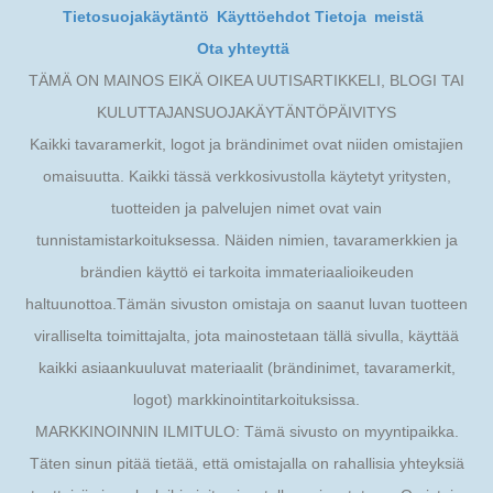
Tietosuojakäytäntö
Käyttöehdot Tietoja
meistä
Ota yhteyttä
TÄMÄ ON MAINOS EIKÄ OIKEA UUTISARTIKKELI, BLOGI TAI
KULUTTAJANSUOJAKÄYTÄNTÖPÄIVITYS
Kaikki tavaramerkit, logot ja brändinimet ovat niiden omistajien
omaisuutta. Kaikki tässä verkkosivustolla käytetyt yritysten,
tuotteiden ja palvelujen nimet ovat vain
tunnistamistarkoituksessa. Näiden nimien, tavaramerkkien ja
brändien käyttö ei tarkoita immateriaalioikeuden
haltuunottoa.Tämän sivuston omistaja on saanut luvan tuotteen
viralliselta toimittajalta, jota mainostetaan tällä sivulla, käyttää
kaikki asiaankuuluvat materiaalit (brändinimet, tavaramerkit,
logot) markkinointitarkoituksissa.
MARKKINOINNIN ILMITULO: Tämä sivusto on myyntipaikka.
Täten sinun pitää tietää, että omistajalla on rahallisia yhteyksiä