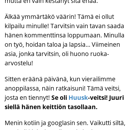
mutta en vain kestänyt sitä enää.
Älkää ymmärtäkö väärin! Tämä ei ollut
kilpailu minulle! Tarvitsin vain tavan saada
hänen kommenttinsa loppumaan. Minulla
on työ, hoidan taloa ja lapsia… Viimeinen
asia, jonka tarvitsin, oli huono ruoka-
arvostelu!
Sitten eräänä päivänä, kun vierailimme
anoppilassa, näin ratkaisuni! Tämä veitsi,
josta en tiennyt!
Se oli
Huusk
-veitsi! Juuri
siellä hänen keittiön tasollaan.
Menin kotiin ja googlasin sen. Vaikutti siltä,