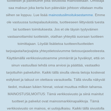
tuotteisiin ja palveluihin joita sivustolla mainostetaan. Omistaja
saa maksun joka kerta kun pätevään johtoon viitataan mutta
siihen se loppuu. Lue lisää
mainostusilmoituksestamme
. Emme
ole vastuussa tuotepalautuksista, tuotteeseen liittyvästä tuesta
tai tuotteen toimituksesta. Jos et ole täysin tyytyväinen
vastaanottamiisi tuotteisiin, otathan yhteyttä suoraan tuotteen
toimittajaan. Löydät lisätietoa tuotteen/tuotteiden
tarjoajasta/tarjoajista yhteystietosivumme tietosuojaselosteesta.
Käyttämällä verkkosivustoamme ymmärrät ja hyväksyt, että on
sinun vastuullasi tehdä oma arviosi ja päättää, vastaatko
tarjottuihin palveluihin. Kaikki tällä sivulla olevia tietoja koskevat
esitykset ja takuut on otettava varauksella. Tällä sivulla näkyvät
tiedot, mukaan lukien hinnat, voivat muuttua milloin tahansa.
MAINOSTUSILMOITUS: Tämä verkkosivusto ja siinä mainitut
tuotteet ja palvelut ovat mainosmarkkinapaikkoja. Tämä
verkkosivusto on mainos, ei uutisjulkaisu. Kaikki tällä sivustolla