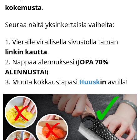
kokemusta
.
Seuraa näitä yksinkertaisia vaiheita:
1. Vieraile virallisella sivustolla tämän
linkin kautta
.
2. Nappaa alennuksesi (J
OPA 70%
ALENNUSTA!
)
3. Muuta kokkaustapasi
Huusk
in
avulla!