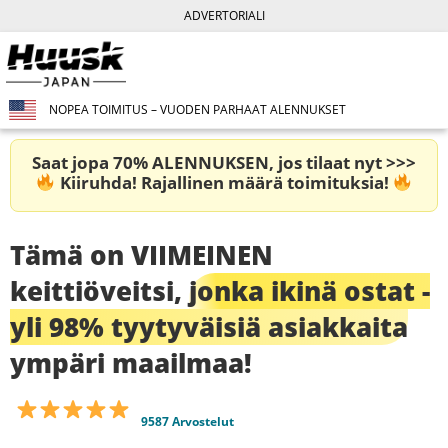
ADVERTORIALI
NOPEA TOIMITUS – VUODEN PARHAAT ALENNUKSET
Saat jopa 70% ALENNUKSEN, jos tilaat nyt >>>
Kiiruhda! Rajallinen määrä toimituksia!
Tämä on VIIMEINEN
keittiöveitsi,
jonka ikinä ostat -
yli 98% tyytyväisiä asiakkaita
ympäri maailmaa!
9587 Arvostelut