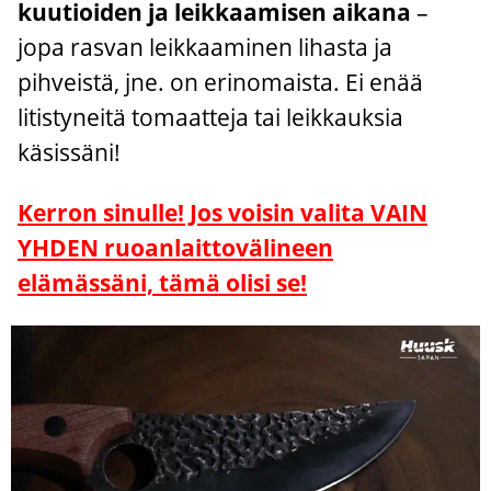
kuutioiden ja leikkaamisen aikana
–
jopa rasvan leikkaaminen lihasta ja
pihveistä, jne. on erinomaista. Ei enää
litistyneitä tomaatteja tai leikkauksia
käsissäni!
Kerron sinulle! Jos voisin valita VAIN
YHDEN ruoanlaittovälineen
elämässäni, tämä olisi se!