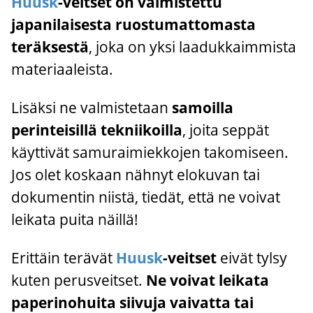
Huusk
-veitset on valmistettu
japanilaisesta ruostumattomasta
teräksestä
, joka on yksi laadukkaimmista
materiaaleista.
Lisäksi ne valmistetaan
samoilla
perinteisillä tekniikoilla
, joita seppät
käyttivät samuraimiekkojen takomiseen.
Jos olet koskaan nähnyt elokuvan tai
dokumentin niistä, tiedät, että ne voivat
leikata puita näillä!
Erittäin terävät
Huusk
-veitset
eivät tylsy
kuten perusveitset.
Ne voivat leikata
paperinohuita siivuja vaivatta tai