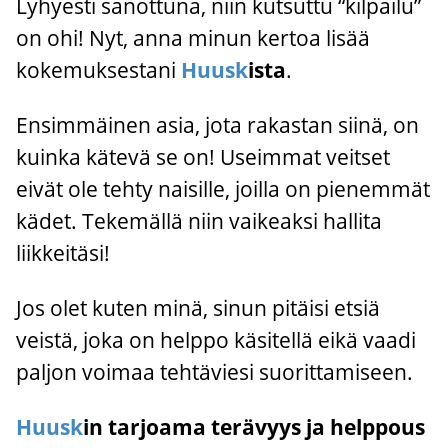
Lyhyesti sanottuna, niin kutsuttu “kilpailu”
on ohi! Nyt, anna minun kertoa lisää
kokemuksestani
Huusk
ista
.
Ensimmäinen asia, jota rakastan siinä, on
kuinka kätevä se on! Useimmat veitset
eivät ole tehty naisille, joilla on pienemmät
kädet. Tekemällä niin vaikeaksi hallita
liikkeitäsi!
Jos olet kuten minä, sinun pitäisi etsiä
veistä, joka on helppo käsitellä eikä vaadi
paljon voimaa tehtäviesi suorittamiseen.
Huusk
in tarjoama terävyys ja helppous