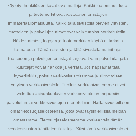
käytetyt henkilöiden kuvat ovat malleja. Kaikki tuotenimet, logot
ja tuotemerkit ovat vastaavien omistajien
immateriaaliomaisuutta. Kaikki tällä sivustolla olevien yritysten,
tuotteiden ja palvelujen nimet ovat vain tunnistustarkoituksiin.
Näiden nimien, logojen ja tuotemerkkien käyttö ei tarkoita
kannatusta. Tämän sivuston ja tällä sivustolla mainittujen
tuotteiden ja palvelujen omistajat tarjoavat vain palveluita, joita
kuluttajat voivat hankkia ja verrata. Jos napsautat tätä
hyperlinkkiä, poistut verkkosivustoltamme ja siirryt toisen
yrityksen verkkosivustolle. Tuolloin verkkosivustomme ei voi
vaikuttaa asiaankuuluvien verkkosivustojen tarjoamiin
palveluihin tai verkkosivustojen menetelmiin. Näillä sivustoilla on
omat tietosuojaselosteensa, jotka ovat täysin erillisiä meidän
omastamme. Tietosuojaselosteemme koskee vain tämän
verkkosivuston käsittelemiä tietoja. Siksi tämä verkkosivusto ei