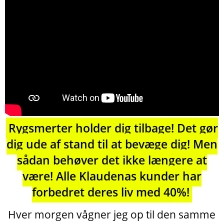
Rygsmerter holder dig tilbage! Det gør
dig ude af stand til at bevæge dig! Men
sådan behøver det ikke længere at
være! Alle Klaudenas kunder har
forbedret deres liv med 40%!
Hver morgen vågner jeg op til den samme