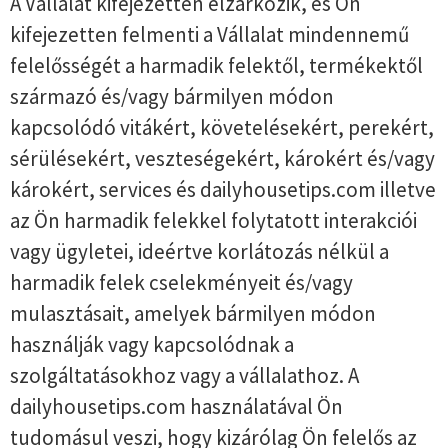
A Vállalat kifejezetten elzárkózik, és Ön
kifejezetten felmenti a Vállalat mindennemű
felelősségét a harmadik felektől, termékektől
származó és/vagy bármilyen módon
kapcsolódó vitákért, követelésekért, perekért,
sérülésekért, veszteségekért, károkért és/vagy
károkért, services és dailyhousetips.com illetve
az Ön harmadik felekkel folytatott interakciói
vagy ügyletei, ideértve korlátozás nélkül a
harmadik felek cselekményeit és/vagy
mulasztásait, amelyek bármilyen módon
használják vagy kapcsolódnak a
szolgáltatásokhoz vagy a vállalathoz. A
dailyhousetips.com használatával Ön
tudomásul veszi, hogy kizárólag Ön felelős az