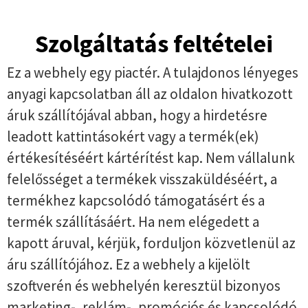
Szolgáltatás feltételei
Ez a webhely egy piactér. A tulajdonos lényeges
anyagi kapcsolatban áll az oldalon hivatkozott
áruk szállítójával abban, hogy a hirdetésre
leadott kattintásokért vagy a termék(ek)
értékesítéséért kártérítést kap. Nem vállalunk
felelősséget a termékek visszaküldéséért, a
termékhez kapcsolódó támogatásért és a
termék szállításáért. Ha nem elégedett a
kapott áruval, kérjük, forduljon közvetlenül az
áru szállítójához. Ez a webhely a kijelölt
szoftverén és webhelyén keresztül bizonyos
marketing-, reklám-, promóciós és kapcsolódó